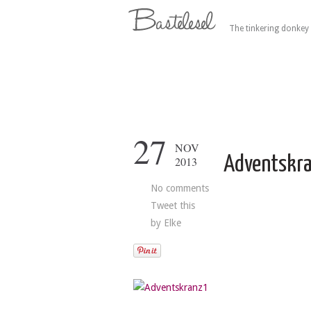
The tinkering donkey 
27
NOV
Adventskr
2013
No comments
Tweet this
by
Elke