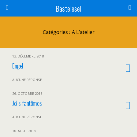
Bastelesel
Catégories ›
A L’atelier
13. DÉCEMBRE 2018
Engel
AUCUNE RÉPONSE
26. OCTOBRE 2018
Jolis fantômes
AUCUNE RÉPONSE
10. AOÛT 2018