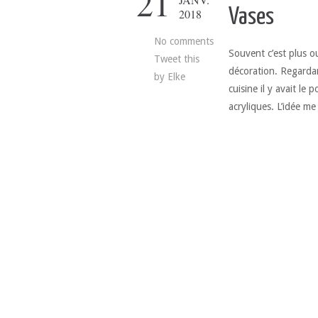
21
Vases
2018
No comments
Souvent c’est plus o
Tweet this
décoration. Regardan
by
Elke
cuisine il y avait le 
acryliques. L’idée me