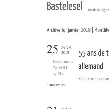
Bastelesel
The tinkering do
Archive for janvier 2018 | Monthl
25
JANV.
55 ans de t
2018
No comments
allemand
Tweet this
by
Elke
Kit recette de cookie
actuellement.
JANV.